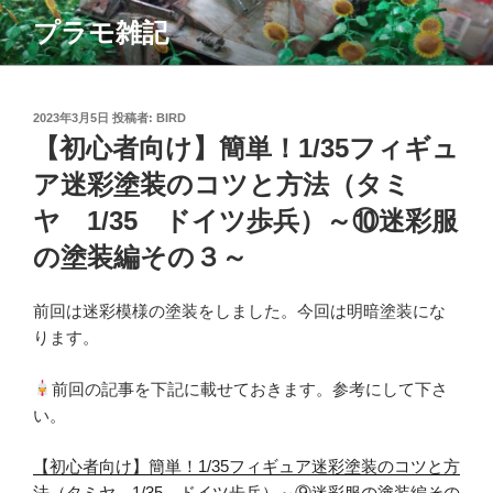
コ
プラモ雑記
ン
テ
ン
ツ
投
2023年3月5日
投稿者:
BIRD
稿
【初心者向け】簡単！1/35フィギュ
へ
日:
ス
ア迷彩塗装のコツと方法（タミ
キ
ヤ 1/35 ドイツ歩兵）～⑩迷彩服
ッ
プ
の塗装編その３～
前回は迷彩模様の塗装をしました。今回は明暗塗装にな
ります。
前回の記事を下記に載せておきます。参考にして下さ
い。
【初心者向け】簡単！1/35フィギュア迷彩塗装のコツと方
法（タミヤ 1/35 ドイツ歩兵）～⑨迷彩服の塗装編その