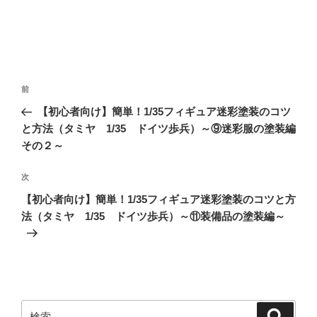
投
前
前
稿
の
【初心者向け】簡単！1/35フィギュア迷彩塗装のコツ
ナ
投
と方法（タミヤ 1/35 ドイツ歩兵）～⑨迷彩服の塗装編
ビ
稿
その２～
ゲ
次
次
ー
の
シ
【初心者向け】簡単！1/35フィギュア迷彩塗装のコツと方
投
法（タミヤ 1/35 ドイツ歩兵）～⑪装備品の塗装編～
ョ
稿
ン
検
検