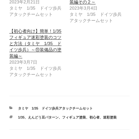
2023年2月21日
装編その２～
タミヤ 1/35 ドイツ歩兵
2023年3月4日
アタックチームセット
タミヤ 1/35 ドイツ歩兵
アタックチームセット
【初心者向け】簡単！1/35
フィギュア迷彩塗装のコツ
と方法（タミヤ 1/35 ド
イツ歩兵）～⑪装備品の塗
装編～
2023年3月7日
タミヤ 1/35 ドイツ歩兵
アタックチームセット
カ
タミヤ 1/35 ドイツ歩兵アタックチームセット
テ
タ
1/35
、
えんどう豆パターン
、
フィギュア塗装
、
初心者
、
迷彩塗装
ゴ
グ
リ
ー