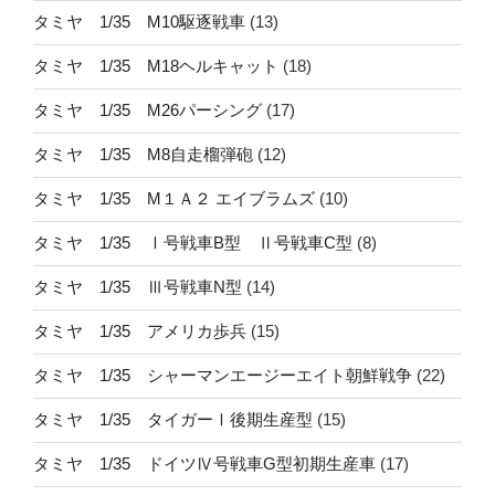
タミヤ 1/35 M10駆逐戦車
(13)
タミヤ 1/35 M18ヘルキャット
(18)
タミヤ 1/35 M26パーシング
(17)
タミヤ 1/35 M8自走榴弾砲
(12)
タミヤ 1/35 M１Ａ２ エイブラムズ
(10)
タミヤ 1/35 Ⅰ号戦車B型 Ⅱ号戦車C型
(8)
タミヤ 1/35 Ⅲ号戦車N型
(14)
タミヤ 1/35 アメリカ歩兵
(15)
タミヤ 1/35 シャーマンエージーエイト朝鮮戦争
(22)
タミヤ 1/35 タイガーⅠ後期生産型
(15)
タミヤ 1/35 ドイツⅣ号戦車G型初期生産車
(17)