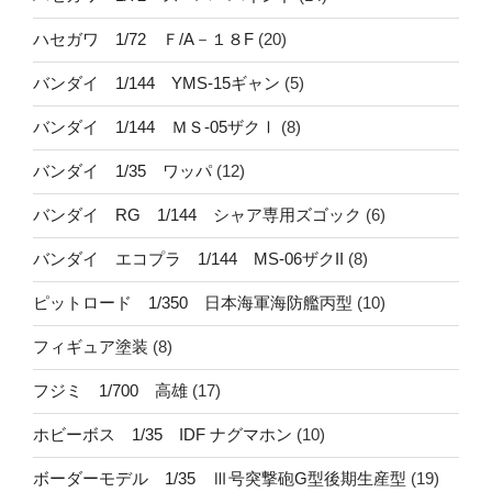
ハセガワ 1/72 Ｆ/A－１８F
(20)
バンダイ 1/144 YMS-15ギャン
(5)
バンダイ 1/144 ＭＳ-05ザクⅠ
(8)
バンダイ 1/35 ワッパ
(12)
バンダイ RG 1/144 シャア専用ズゴック
(6)
バンダイ エコプラ 1/144 MS-06ザクII
(8)
ピットロード 1/350 日本海軍海防艦丙型
(10)
フィギュア塗装
(8)
フジミ 1/700 高雄
(17)
ホビーボス 1/35 IDF ナグマホン
(10)
ボーダーモデル 1/35 Ⅲ号突撃砲G型後期生産型
(19)