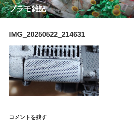
コ
プラモ雑記
ン
テ
ン
ツ
IMG_20250522_214631
へ
ス
キ
ッ
プ
コメントを残す