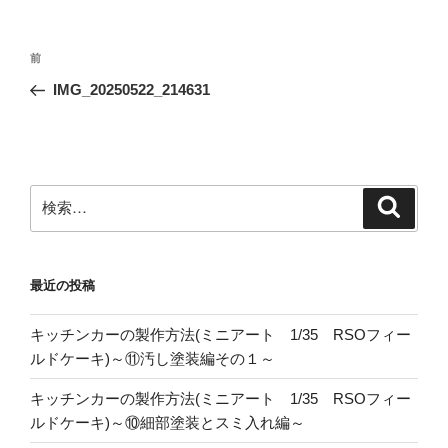
投
前
前
稿
の
IMG_20250522_214631
ナ
投
ビ
稿
ゲ
ー
検
検
シ
索
索:
ョ
ン
最近の投稿
キッチンカーの製作方法(ミニアート 1/35 RSOフィー
ルドケーキ)～⑪汚し塗装編その１～
キッチンカーの製作方法(ミニアート 1/35 RSOフィー
ルドケーキ)～⑩細部塗装とスミ入れ編～