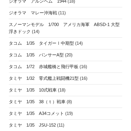
ジオラマ アルンヘム 1944
(18)
ジオラマ マレー沖海戦
(11)
スノーマンモデル 1/700 アメリカ海軍 ABSD-1 大型
浮きドック
(14)
タコム 1/35 タイガーⅠ中期型
(14)
タコム 1/35 パンサーA型
(20)
タコム 1/72 赤城艦橋と飛行甲板
(16)
タミヤ 1/32 零式艦上戦闘機21型
(16)
タミヤ 1/35 10式戦車
(18)
タミヤ 1/35 38（ｔ）戦車
(8)
タミヤ 1/35 A34コメット
(19)
タミヤ 1/35 JSU-152
(11)