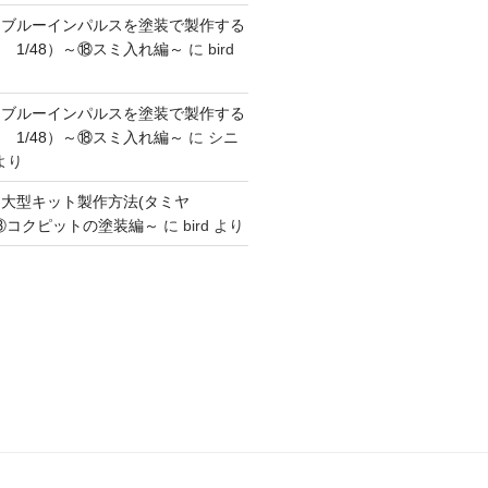
】ブルーインパルスを塗装で製作する
 1/48）～⑱スミ入れ編～
に
bird
】ブルーインパルスを塗装で製作する
 1/48）～⑱スミ入れ編～
に
シニ
より
】大型キット製作方法(タミヤ
～③コクピットの塗装編～
に
bird
より