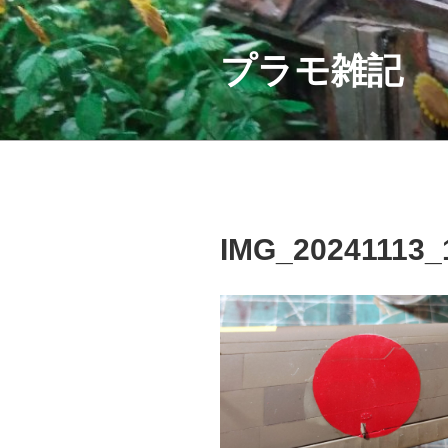
コ
ン
テ
プラモ雑記
ン
ツ
へ
ス
キ
ッ
プ
IMG_20241113_