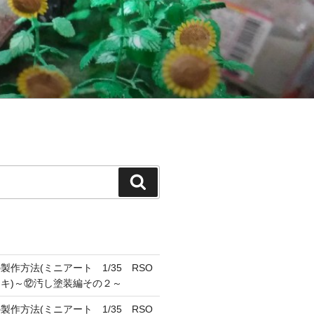
検
索
作方法(ミニアート 1/35 RSO
キ)～⑫汚し塗装編その２～
作方法(ミニアート 1/35 RSO