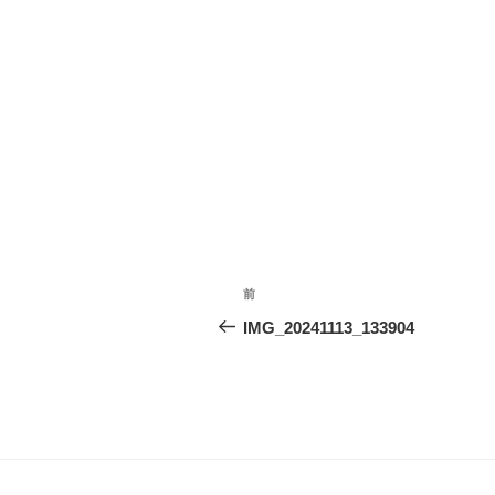
投
前
前
稿
の
IMG_20241113_133904
投
ナ
稿
ビ
ゲ
ー