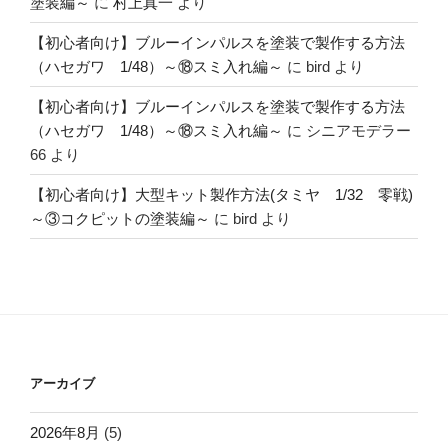
塗装編～
に
村上真一
より
【初心者向け】ブルーインパルスを塗装で製作する方法
（ハセガワ 1/48）～⑱スミ入れ編～
に
bird
より
【初心者向け】ブルーインパルスを塗装で製作する方法
（ハセガワ 1/48）～⑱スミ入れ編～
に
シニアモデラー
66
より
【初心者向け】大型キット製作方法(タミヤ 1/32 零戦)
～③コクピットの塗装編～
に
bird
より
アーカイブ
2026年8月
(5)