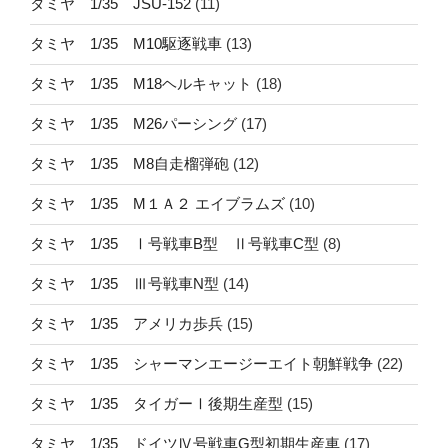
タミヤ 1/35 JSU-152
(11)
タミヤ 1/35 M10駆逐戦車
(13)
タミヤ 1/35 M18ヘルキャット
(18)
タミヤ 1/35 M26パーシング
(17)
タミヤ 1/35 M8自走榴弾砲
(12)
タミヤ 1/35 M１Ａ２ エイブラムズ
(10)
タミヤ 1/35 Ⅰ号戦車B型 Ⅱ号戦車C型
(8)
タミヤ 1/35 Ⅲ号戦車N型
(14)
タミヤ 1/35 アメリカ歩兵
(15)
タミヤ 1/35 シャーマンエージーエイト朝鮮戦争
(22)
タミヤ 1/35 タイガーⅠ後期生産型
(15)
タミヤ 1/35 ドイツⅣ号戦車G型初期生産車
(17)