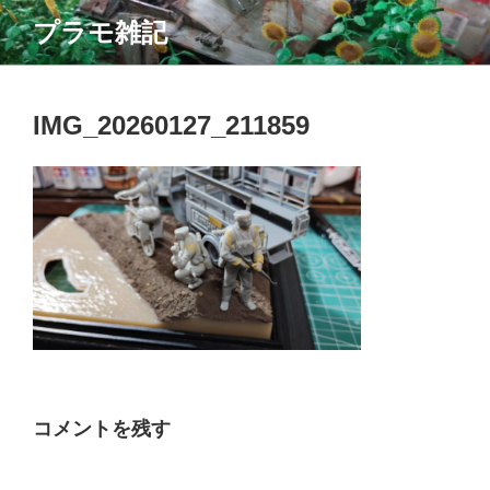
コ
プラモ雑記
ン
テ
ン
ツ
IMG_20260127_211859
へ
ス
キ
ッ
プ
コメントを残す