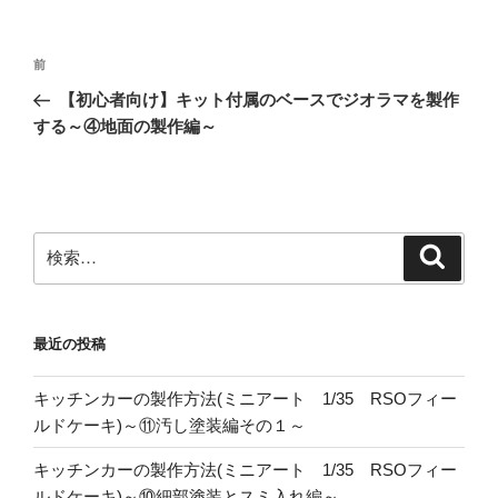
投
前
前
稿
の
【初心者向け】キット付属のベースでジオラマを製作
ナ
投
する～④地面の製作編～
ビ
稿
ゲ
ー
シ
検
検
ョ
索
索:
ン
最近の投稿
キッチンカーの製作方法(ミニアート 1/35 RSOフィー
ルドケーキ)～⑪汚し塗装編その１～
キッチンカーの製作方法(ミニアート 1/35 RSOフィー
ルドケーキ)～⑩細部塗装とスミ入れ編～