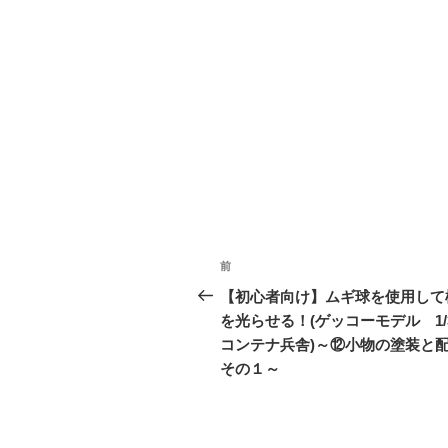
投
前
前
稿
の
【初心者向け】ムギ球を使用して
投
を光らせる！(ゲッコーモデル 1
ナ
稿
コンテナ兵舎)～⑫小物の塗装と
ビ
その１～
ゲ
ー