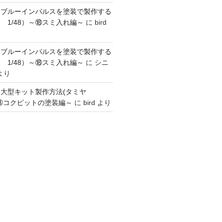
】ブルーインパルスを塗装で製作する
 1/48）～⑱スミ入れ編～
に
bird
】ブルーインパルスを塗装で製作する
 1/48）～⑱スミ入れ編～
に
シニ
より
】大型キット製作方法(タミヤ
～③コクピットの塗装編～
に
bird
より