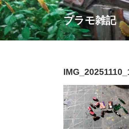
コ
ン
テ
プラモ雑記
ン
ツ
へ
ス
キ
ッ
プ
IMG_20251110_