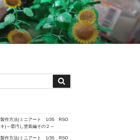
検
索
作方法(ミニアート 1/35 RSO
キ)～⑫汚し塗装編その２～
作方法(ミニアート 1/35 RSO